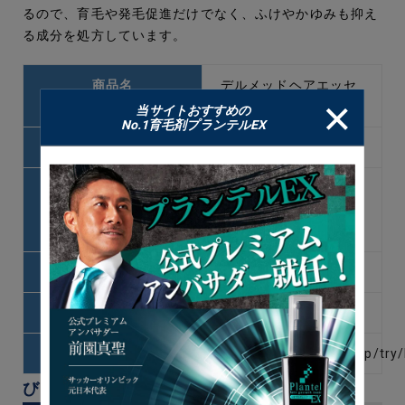
るので、育毛や発毛促進だけでなく、ふけやかゆみも抑え
る成分を処方しています。
商品名
デルメッドヘアエッセ
ンス
当サイトおすすめの
No.1育毛剤プランテルEX
価格
通常価格4400円
主な成分
いよかんチンビエキ
ス・トウヒエキス・サ
リチル酸
育毛に有効な成分
CTP
容量/使用目安
120ml/朝晩2回
URL
https://www.dermed.jp/try
びまん性脱毛症の症状別のケア方法