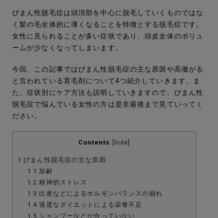
びまん性脱毛症は頭頂部を中心に脱毛していくものではな
く髪の毛全体的に薄くなることを特徴とする脱毛症です。
女性に見られることが多い症状であり、頭皮全体のボリュ
ームが少なくなってしまいます。
今回、この記事ではびまん性脱毛症の主な原因や高価がる
と言われている育毛剤について4つ紹介していきます。ま
た、症状別にケア方法も説明していきますので、びまん性
脱毛症で悩んでいる女性の方は是非最後まで見ていってく
ださい。
Contents
[
hide
]
1
びまん性脱毛症の主な原因
1.1
加齢
1.2
精神的ストレス
1.3
出産などによるホルモンバランスの崩れ
1.4
過度なダイエットによる栄養不足
1.5
シャンプーなどが合っていない