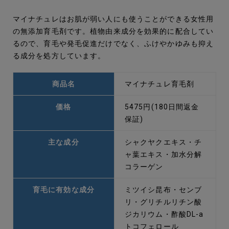
マイナチュレはお肌が弱い人にも使うことができる女性用
の無添加育毛剤です。植物由来成分を効果的に配合してい
るので、育毛や発毛促進だけでなく、ふけやかゆみも抑え
る成分を処方しています。
商品名
マイナチュレ育毛剤
価格
5475円(180日間返金
保証)
主な成分
シャクヤクエキス・チ
ャ葉エキス・加水分解
コラーゲン
育毛に有効な成分
ミツイシ昆布・センブ
リ・グリチルリチン酸
ジカリウム・酢酸DL-a
トコフェロール