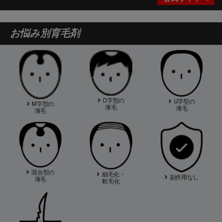
お悩み別育毛剤
O字型の
U字型の
M字型の
薄毛
薄毛
薄毛
混合型の
細毛化・
副作用なし
薄毛
軟毛化