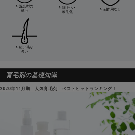
混合型の
細毛化・
副作用なし
薄毛
軟毛化
抜け毛が
多い
育毛剤の基礎知識
2020年11月期 人気育毛剤 ベストヒットランキング！